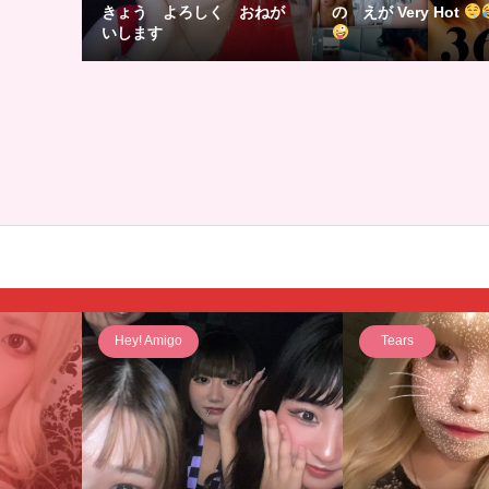
きょう よろしく おねが
の えが Very Hot
いします
Tears
Tears