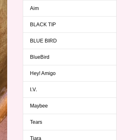
Aim
BLACK TIP
BLUE BIRD
BlueBird
Hey! Amigo
I.V.
Maybee
Tears
Tiara