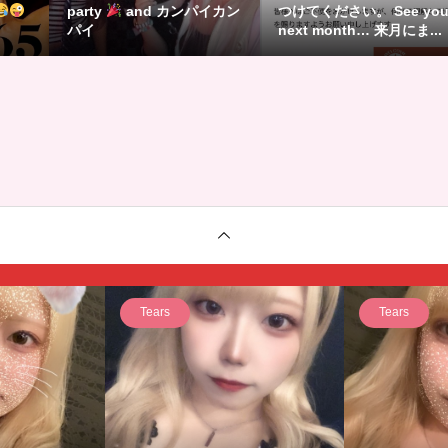
party
and カンパイカン
つけてください。 See yo
パイ
next month… 来月にま...
Tears
Tears