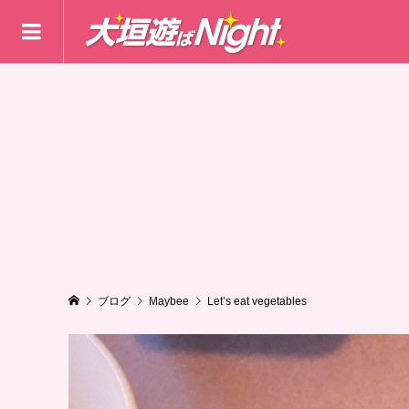
ブログ
Maybee
Let’s eat vegetables