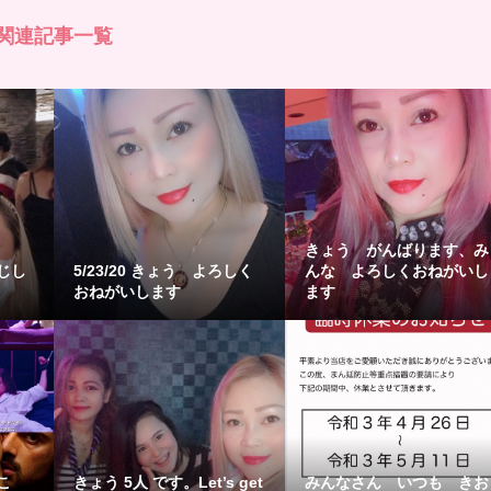
関連記事一覧
きょう がんばります、み
じし
5/23/20 きょう よろしく
んな よろしくおねがいし
おねがいします
ます
こ
きょう 5人 です。Let’s get
みんなさん いつも きお