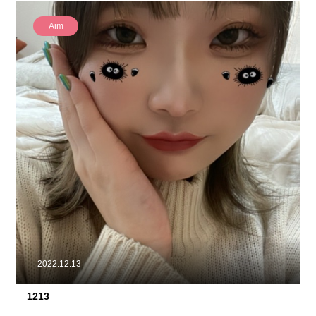
Aim
2022.12.13
1213