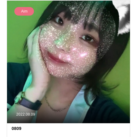
Aim
2022.08.09
0809