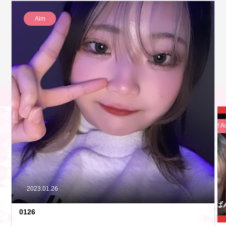
Aim
2
2
こ
3.
3.
ん
3
7.
6.
ば
8
5
2
ん
Tears
Tea
He
T
8
は
Am
2023.01.26
0126