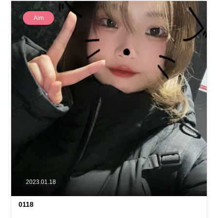
Aim
2023.01.18
0118