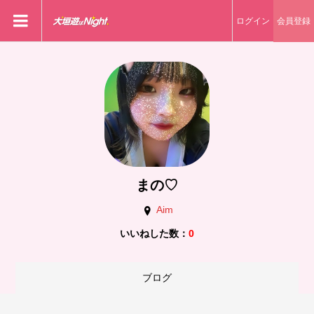
ログイン
会員登録
まの♡
Aim
いいねした数：
0
ブログ