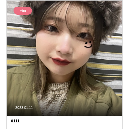
Aim
2023.01.11
0111