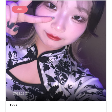
Aim
2022.12.27
1227