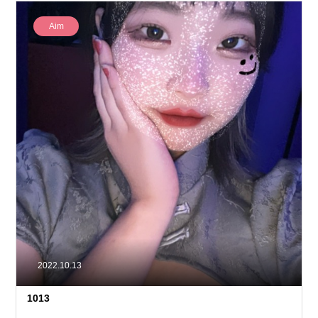
Aim
2022.10.13
1013