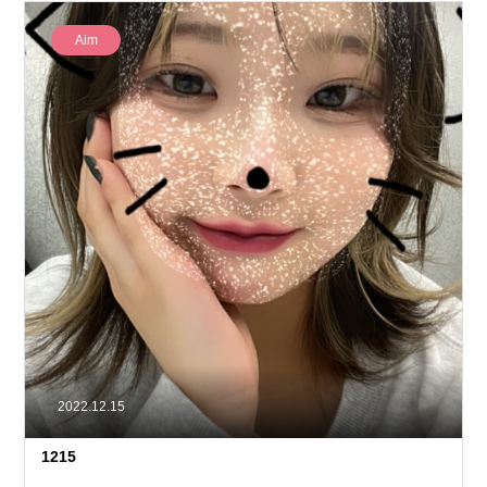
Aim
2022.12.15
1215