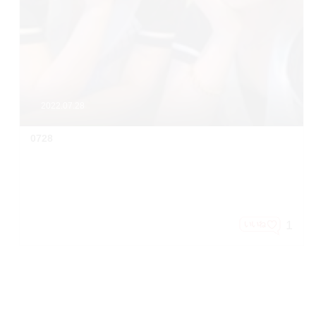
2022.07.28
0728
1